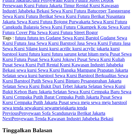
Futura JakartaUtara
Penyewaan Kursi Futura Street Depok
Persewaan Kursi Futura Jakarta Timur
Rental Kursi Kawasan
Industri Jababeka Bekasi
Sewa Kursi Futura Batuceper Tanggerang
Sewa Kursi Futura Berikat
Sewa Kursi Futura Berikat Nusantara
Jakarta
Sewa Kursi Futura Bojong Purwakarta
Sewa Kursi Futura
Cangkudu Balaraja
Sewa Kursi Futura Cikampek Kota
Sewa Kursi
Futura Cover Pita
Sewa Kursi Futura Street Bogor
Tags :
futura
futura tes
Gudang Sewa Kursi Barstol
Gudang Sewa
Kursi Futura
Jasa Sewa Kursi Barstool
Jasa Sewa Kursi Futura
Jasa
Sewa Kursi Silang
kursi
kursi acrilic
kursi acrylic jakarta
kursi
barstool
kursi futura
kursi futura sarung ketat hitam
meja
Pusat Sewa
Kursi Futura
Pusat Sewa Kursi Jokowi
Pusat Sewa Kursi Kuliah
Pusat Sewa Kursi Puff
Rental Kursi Kawasan Industri Jababeka
Bekasi
sewa kursi
Sewa Kursi Bangka Mampang Prapatan Jakarta
Selatan
sewa kursi barstool
Sewa Kursi Barstool Berkualitas
Sewa
Kursi Barstool Putih
Sewa Kursi Bintaro Pesanggrahan Jakarta
Selatan
Sewa Kursi Bukit Duri Tebet Jakarta Selatan
Sewa Kursi
Bukit Kebon Baru Jakarta Selatan
Sewa Kursi Cempaka Baru
Sewa
Kursi Cempaka Putih Barat Cempaka Putih Jakarta Pusat
Sewa
Kursi Cempaka Putih Jakarta Pusat
sewa meja
sewa meja barstool
sewa tenda
sewakursi
sewamejajakarta
tenda
Previous
Penyewaan Sofa Scandunavia Berikat Jakarta
Next
Penyewaan Tenda Kawasan Industri Jababeka Bekasi
Tinggalkan Balasan