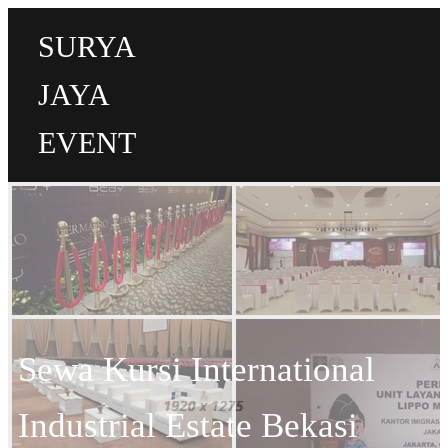
SURYA
JAYA
EVENT
Sewa Kursi International
Industrial Estate Bekasi