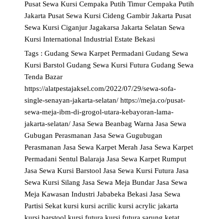
Pusat
Sewa Kursi Cempaka Putih Timur Cempaka Putih
Jakarta Pusat
Sewa Kursi Cideng Gambir Jakarta Pusat
Sewa Kursi Ciganjur Jagakarsa Jakarta Selatan
Sewa
Kursi International Industrial Estate Bekasi
Tags :
Gudang Sewa Karpet Permadani
Gudang Sewa
Kursi Barstol
Gudang Sewa Kursi Futura
Gudang Sewa
Tenda Bazar
https://alatpestajaksel.com/2022/07/29/sewa-sofa-
single-senayan-jakarta-selatan/
https://meja.co/pusat-
sewa-meja-ibm-di-grogol-utara-kebayoran-lama-
jakarta-selatan/
Jasa Sewa Beanbag Warna
Jasa Sewa
Gubugan Perasmanan
Jasa Sewa Gugubugan
Perasmanan
Jasa Sewa Karpet Merah
Jasa Sewa Karpet
Permadani Sentul Balaraja
Jasa Sewa Karpet Rumput
Jasa Sewa Kursi Barstool
Jasa Sewa Kursi Futura
Jasa
Sewa Kursi Silang
Jasa Sewa Meja Bundar
Jasa Sewa
Meja Kawasan Industri Jababeka Bekasi
Jasa Sewa
Partisi Sekat
kursi
kursi acrilic
kursi acrylic jakarta
kursi barstool
kursi futura
kursi futura sarung ketat