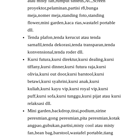
atau misty fan,rumput sintetis,AC,Screen
proyektor,pelaminan,partisi r8,bunga
meja,nomer meja,standing foto,standing
flower,mini garden,kaca rias,wastafel portable
dll.
Tenda plafon,tenda kerucut atau tenda
sarnafil,tenda dekorasi,tenda transparan,tenda
konvensional,tenda roder dll.
Kursi futura,kursi direktur,kursi dealing,kursi
tiffany,kursi dinner,kursi futura raja,kursi
olivia,kursi out door,kursi barstool,kursi
betawi,kursi syahrini,kursi anak,kursi
kuliah,kursi kayu vip,kursi royal vip,kursi
puff,kursi sofa,kursi tunggu,kursi pijat atau kursi
relaksasi dll.
Mini garden,backdrop,tirai,podium,sirine
peresmian,gong peresmian,pita peresmian,kotak
angpao,gubukan,partisi,misty cool atau misty
fan,bean bag,barstool,wastafel portable,tiang