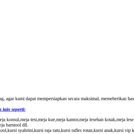
g, agar kami dapat mempersiapkan secara maksimal, memeberikan hasil
lain seperti:
eja konsul,meja test,meja kue,meja kantor,meja lesehan kotak,meja les
ja barstool dll.
stool,kursi syahrini,kursi raja ratu,kursi rafles rotan,kursi anak,kursi vi