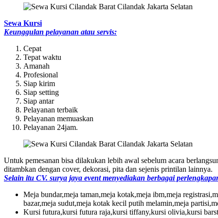
Sewa Kursi
Keunggulan pelayanan atau servis:
Cepat
Tepat waktu
Amanah
Profesional
Siap kirim
Siap setting
Siap antar
Pelayanan terbaik
Pelayanan memuaskan
Pelayanan 24jam.
Untuk pemesanan bisa dilakukan lebih awal sebelum acara berlangsun
ditambkan dengan cover, dekorasi, pita dan sejenis printilan lainnya.
Selain itu CV. surya jaya event menyediakan berbagai perlengkapan 
Meja bundar,meja taman,meja kotak,meja ibm,meja registrasi,m
bazar,meja sudut,meja kotak kecil putih melamin,meja partisi,me
Kursi futura,kursi futura raja,kursi tiffany,kursi olivia,kursi bar