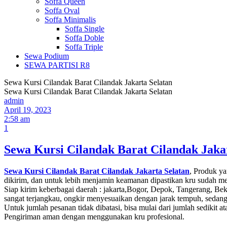
Soffa Queen
Soffa Oval
Soffa Minimalis
Soffa Single
Soffa Doble
Soffa Triple
Sewa Podium
SEWA PARTISI R8
Sewa Kursi Cilandak Barat Cilandak Jakarta Selatan
Sewa Kursi Cilandak Barat Cilandak Jakarta Selatan
admin
April 19, 2023
2:58 am
1
Sewa Kursi Cilandak Barat Cilandak Jaka
Sewa Kursi Cilandak Barat Cilandak Jakarta Selatan
, Produk ya
dikirim, dan untuk lebih menjamin keamanan dipastikan kru sudah me
Siap kirim keberbagai daerah : jakarta,Bogor, Depok, Tangerang, Be
sangat terjangkau, ongkir menyesuaikan dengan jarak tempuh, sedang
Untuk jumlah pesanan tidak dibatasi, bisa mulai dari jumlah sedikit
Pengiriman aman dengan menggunakan kru profesional.