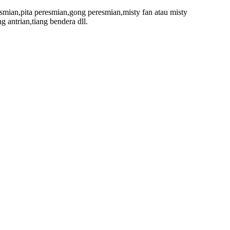
esmian,pita peresmian,gong peresmian,misty fan atau misty
 antrian,tiang bendera dll.