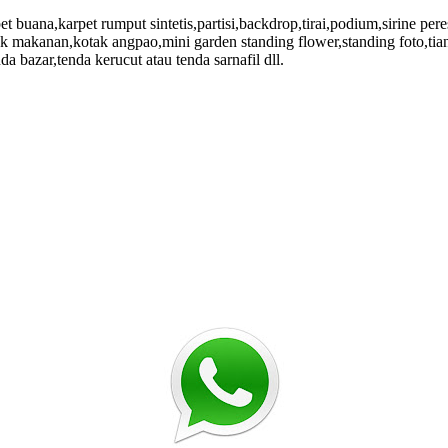
buana,karpet rumput sintetis,partisi,backdrop,tirai,podium,sirine per
uk makanan,kotak angpao,mini garden standing flower,standing foto,tiang
a bazar,tenda kerucut atau tenda sarnafil dll.