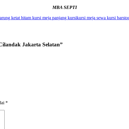
MBA SEPTI
sarung ketat hitam
kursi meja panjang
kursikursi
meja
sewa kursi barsto
Cilandak Jakarta Selatan”
dai
*