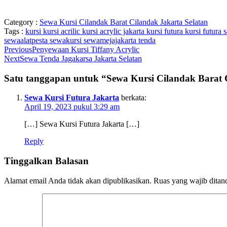
Category :
Sewa Kursi Cilandak Barat Cilandak Jakarta Selatan
Tags :
kursi
kursi acrilic
kursi acrylic jakarta
kursi futura
kursi futura 
sewaalatpesta
sewakursi
sewamejajakarta
tenda
Previous
Penyewaan Kursi Tiffany Acrylic
Next
Sewa Tenda Jagakarsa Jakarta Selatan
Satu tanggapan untuk “Sewa Kursi Cilandak Barat 
Sewa Kursi Futura Jakarta
berkata:
April 19, 2023 pukul 3:29 am
[…] Sewa Kursi Futura Jakarta […]
Reply
Tinggalkan Balasan
Alamat email Anda tidak akan dipublikasikan.
Ruas yang wajib ditan