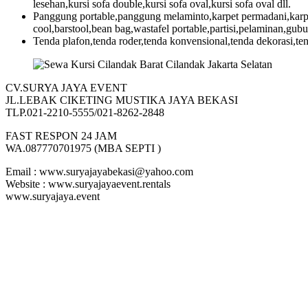
lesehan,kursi sofa double,kursi sofa oval,kursi sofa oval dll.
Panggung portable,panggung melaminto,karpet permadani,karpet 
cool,barstool,bean bag,wastafel portable,partisi,pelaminan,gub
Tenda plafon,tenda roder,tenda konvensional,tenda dekorasi,tend
CV.SURYA JAYA EVENT
JL.LEBAK CIKETING MUSTIKA JAYA BEKASI
TLP.021-2210-5555/021-8262-2848
FAST RESPON 24 JAM
WA.087770701975 (MBA SEPTI )
Email : www.suryajayabekasi@yahoo.com
Website : www.suryajayaevent.rentals
www.suryajaya.event