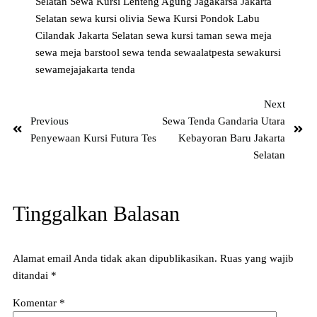
Selatan
Sewa Kursi Lenteng Agung Jagakarsa Jakarta
Selatan
sewa kursi olivia
Sewa Kursi Pondok Labu
Cilandak Jakarta Selatan
sewa kursi taman
sewa meja
sewa meja barstool
sewa tenda
sewaalatpesta
sewakursi
sewamejajakarta
tenda
Next
Previous
Sewa Tenda Gandaria Utara
Penyewaan Kursi Futura Tes
Kebayoran Baru Jakarta
Selatan
Tinggalkan Balasan
Alamat email Anda tidak akan dipublikasikan.
Ruas yang wajib
ditandai
*
Komentar
*