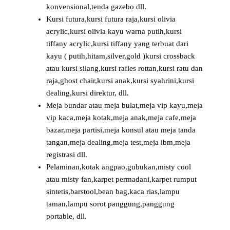
konvensional,tenda gazebo dll.
Kursi futura,kursi futura raja,kursi olivia
acrylic,kursi olivia kayu warna putih,kursi
tiffany acrylic,kursi tiffany yang terbuat dari
kayu ( putih,hitam,silver,gold )kursi crossback
atau kursi silang,kursi rafles rottan,kursi ratu dan
raja,ghost chair,kursi anak,kursi syahrini,kursi
dealing,kursi direktur, dll.
Meja bundar atau meja bulat,meja vip kayu,meja
vip kaca,meja kotak,meja anak,meja cafe,meja
bazar,meja partisi,meja konsul atau meja tanda
tangan,meja dealing,meja test,meja ibm,meja
registrasi dll.
Pelaminan,kotak angpao,gubukan,misty cool
atau misty fan,karpet permadani,karpet rumput
sintetis,barstool,bean bag,kaca rias,lampu
taman,lampu sorot panggung,panggung
portable, dll.