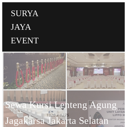
SURYA
JAYA
EVENT
Sewa Kursi Lenteng Agung
Jagakarsa Jakarta Selatan