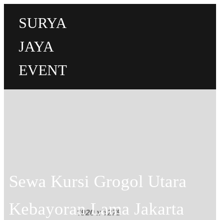
SURYA
JAYA
EVENT
Sewa Kursi Grogol Utara
Kebayoran Lama Jakarta