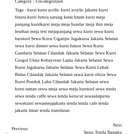
Category :
Uncategorized
Tags :
kursi
kursi acrilic
kursi acrylic jakarta
kursi
futura
kursi futura sarung ketat hitam
kursi meja
panjang
kursikursi
meja
meja bundar
meja ibm
meja
lesehan
meja test
mejapanjang
sewa kursi
sewa kursi
barstool
Sewa Kursi Ciganjur Jagakarsa Jakarta Selatan
sewa kursi dinner
sewa kursi futura
Sewa Kursi
Gandaria Selatan Cilandak Jakarta Selatan
Sewa Kursi
Grogol Utara Kebayoran Lama Jakarta Selatan
Sewa
Kursi Jagakarsa Jakarta Selatan
Sewa Kursi Lebak
Bulus Cilandak Jakarta Selatan
sewa kursi olivia
Sewa
Kursi Pondok Labu Cilandak Jakarta Selatan
sewa
kursi taman
sewa meja
sewa meja barstool
sewa tenda
sewa tenda caffe
sewa tenda kerucut
sewaalatpesta
sewakursi
sewamejajakarta
tenda
tenda cafe
tenda
jakarta timur
tenda transfaran
Next
Previous
Sewa Tenda Bangka