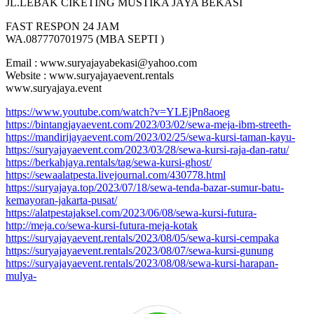
JL.LEBAK CIKETING MUSTIKA JAYA BEKASI
FAST RESPON 24 JAM
WA.087770701975 (MBA SEPTI )
Email : www.suryajayabekasi@yahoo.com
Website : www.suryajayaevent.rentals
www.suryajaya.event
https://www.youtube.com/watch?v=YLEjPn8aoeg
https://bintangjayaevent.com/2023/03/02/sewa-meja-ibm-streeth-
https://mandirijayaevent.com/2023/02/25/sewa-kursi-taman-kayu-
https://suryajayaevent.com/2023/03/28/sewa-kursi-raja-dan-ratu/
https://berkahjaya.rentals/tag/sewa-kursi-ghost/
https://sewaalatpesta.livejournal.com/430778.html
https://suryajaya.top/2023/07/18/sewa-tenda-bazar-sumur-batu-
kemayoran-jakarta-pusat/
https://alatpestajaksel.com/2023/06/08/sewa-kursi-futura-
http://meja.co/sewa-kursi-futura-meja-kotak
https://suryajayaevent.rentals/2023/08/05/sewa-kursi-cempaka
https://suryajayaevent.rentals/2023/08/07/sewa-kursi-gunung
https://suryajayaevent.rentals/2023/08/08/sewa-kursi-harapan-
mulya-