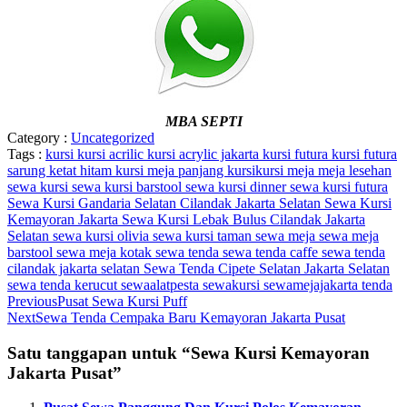
MBA SEPTI
Category :
Uncategorized
Tags :
kursi
kursi acrilic
kursi acrylic jakarta
kursi futura
kursi futura
sarung ketat hitam
kursi meja panjang
kursikursi
meja
meja lesehan
sewa kursi
sewa kursi barstool
sewa kursi dinner
sewa kursi futura
Sewa Kursi Gandaria Selatan Cilandak Jakarta Selatan
Sewa Kursi
Kemayoran Jakarta
Sewa Kursi Lebak Bulus Cilandak Jakarta
Selatan
sewa kursi olivia
sewa kursi taman
sewa meja
sewa meja
barstool
sewa meja kotak
sewa tenda
sewa tenda caffe
sewa tenda
cilandak jakarta selatan
Sewa Tenda Cipete Selatan Jakarta Selatan
sewa tenda kerucut
sewaalatpesta
sewakursi
sewamejajakarta
tenda
Previous
Pusat Sewa Kursi Puff
Next
Sewa Tenda Cempaka Baru Kemayoran Jakarta Pusat
Satu tanggapan untuk “Sewa Kursi Kemayoran
Jakarta Pusat”