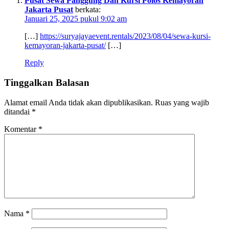
Pusat Sewa Panggung Dan Kursi Polos Kemayoran
Jakarta Pusat
berkata:
Januari 25, 2025 pukul 9:02 am
[…]
https://suryajayaevent.rentals/2023/08/04/sewa-kursi-
kemayoran-jakarta-pusat/
[…]
Reply
Tinggalkan Balasan
Alamat email Anda tidak akan dipublikasikan.
Ruas yang wajib
ditandai
*
Komentar
*
Nama
*