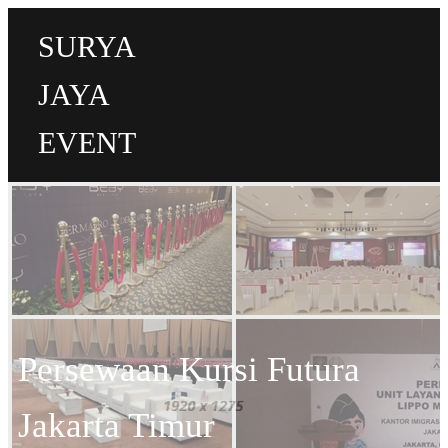
SURYA
JAYA
EVENT
Persewaan Kursi Futura
Jakarta Timur