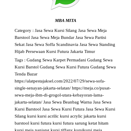
MBA MITA
Category :
Jasa Sewa Kursi Silang
Jasa Sewa Meja
Barstool
Jasa Sewa Meja Bundar
Jasa Sewa Partisi
Sekat
Jasa Sewa Soffa Scandinavia
Jasa Sewa Standing
Hijab
Persewaan Kursi Futura Jakarta Timur
Tags :
Gudang Sewa Karpet Permadani
Gudang Sewa
Kursi Barstol
Gudang Sewa Kursi Futura
Gudang Sewa
Tenda Bazar
https://alatpestajaksel.com/2022/07/29/sewa-sofa-
single-senayan-jakarta-selatan/
https://meja.co/pusat-
sewa-meja-ibm-di-grogol-utara-kebayoran-lama-
jakarta-selatan/
Jasa Sewa Beanbag Warna
Jasa Sewa
Kursi Barstool
Jasa Sewa Kursi Futura
Jasa Sewa Kursi
Silang
kursi
kursi acrilic
kursi acrylic jakarta
kursi
barstool
kursi futura
kursi futura sarung ketat hitam
kursi meja panjang
kursi tiffany
kursikursi
meja